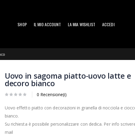
SHOP
IL MIO ACCOUNT
LA MIA WISHLIST
ACCEDI
nco
Uovo in sagoma piatto-uovo latte e
decoro bianco
0 Recensione(i)
Uovo effetto piatto con decorazioni in granella di nocciola e ciocc
bianco.
Su richiesta è possibile personalizzare con dedica. Per info scrivere
mail