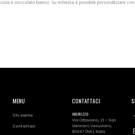
ciola e cioccolato bianco. Su richiesta è possibile personalizzare con
MENU
CONTATTACI
S
INDIRIZZO:
Chi siamo
Via Ottaviano, 21 – San
Gennaro Vesuviano,
Contattaci
80047 (NA), Italia