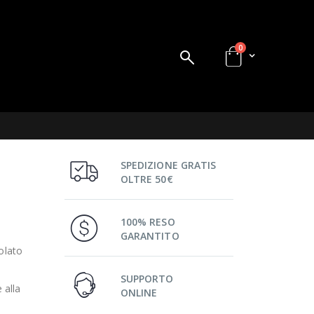
0
SPEDIZIONE GRATIS
OLTRE 50€
100% RESO
GARANTITO
olato
SUPPORTO
 alla
ONLINE