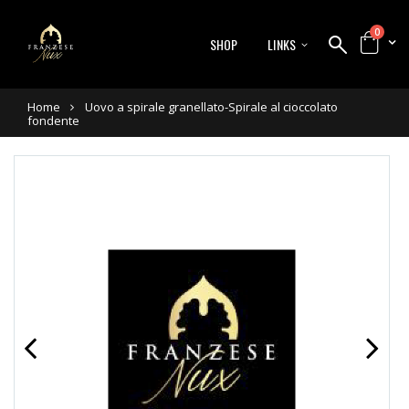
0
SHOP
LINKS
Home
Uovo a spirale granellato-Spirale al cioccolato
fondente