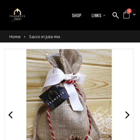
0
SHOP
LINKS
Home
Sacco in Juta mix