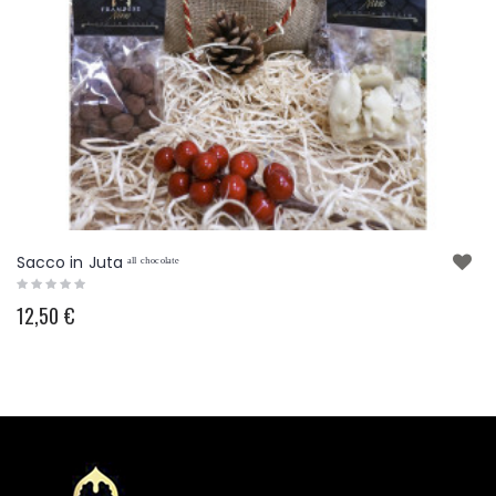
o in Juta ᵃˡˡ ᶜʰᵒᶜᵒˡᵃᵗᵉ
Mando
50 €
18,0