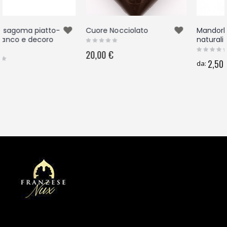
to-
Cuore Nocciolato
Mandorle sgusciate
o
naturali pelate
20,00 €
2,50 €
da: