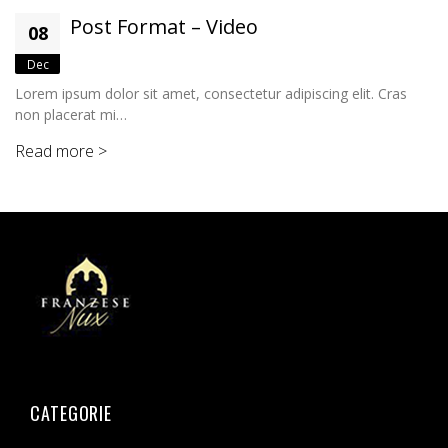
Post Format – Image Galler
07
Dec
ing elit. Cras
Euismod atras vulputate iltricies etri elit. Class ap
sociosqu ad litora torquent…
Read more >
CATEGORIE