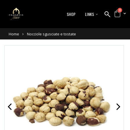
0
SHOP
LINKS
Home
Nocciole sgusciate e tostate