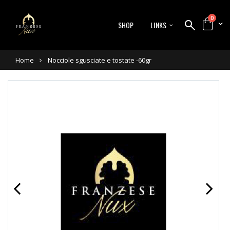
0
SHOP
LINKS
Home
Nocciole sgusciate e tostate -60gr