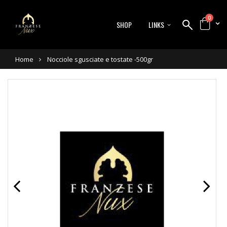
0
SHOP
LINKS
Home
Nocciole sgusciate e tostate -500gr